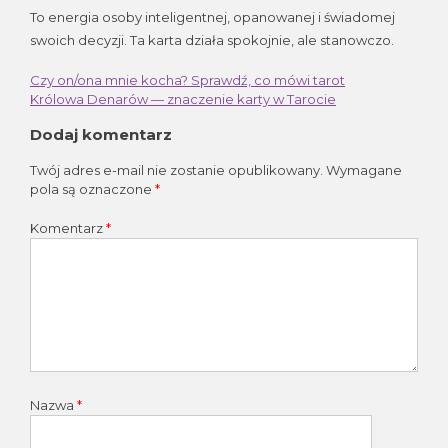
To energia osoby inteligentnej, opanowanej i świadomej
swoich decyzji. Ta karta działa spokojnie, ale stanowczo.
Czy on/ona mnie kocha? Sprawdź, co mówi tarot
Nawigacja
Królowa Denarów — znaczenie karty w Tarocie
wpisu
Dodaj komentarz
Twój adres e-mail nie zostanie opublikowany.
Wymagane
pola są oznaczone
*
Komentarz
*
Nazwa
*