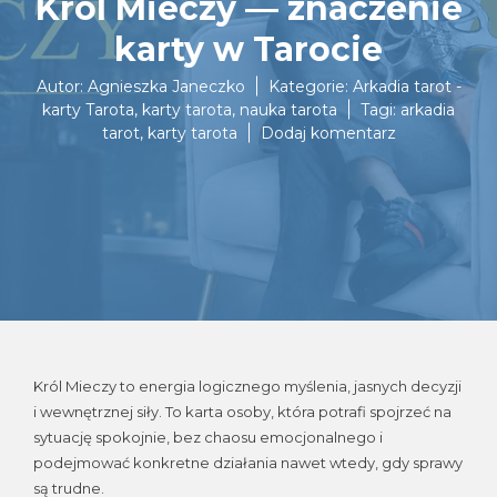
Król Mieczy — znaczenie
karty w Tarocie
Autor:
Agnieszka Janeczko
Kategorie:
Arkadia tarot -
karty Tarota
,
karty tarota
,
nauka tarota
Tagi:
arkadia
do
tarot
,
karty tarota
Dodaj komentarz
Król
Mieczy
—
znaczenie
karty
w
Tarocie
Król Mieczy to energia logicznego myślenia, jasnych decyzji
i wewnętrznej siły. To karta osoby, która potrafi spojrzeć na
sytuację spokojnie, bez chaosu emocjonalnego i
podejmować konkretne działania nawet wtedy, gdy sprawy
są trudne.