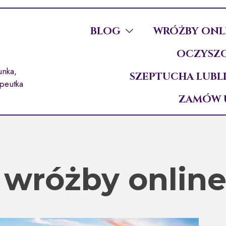
BLOG
WRÓŻBY ONL
OCZYSZC
unka,
SZEPTUCHA LUBL
apeutka
ZAMÓW 
:
wróżby onlin