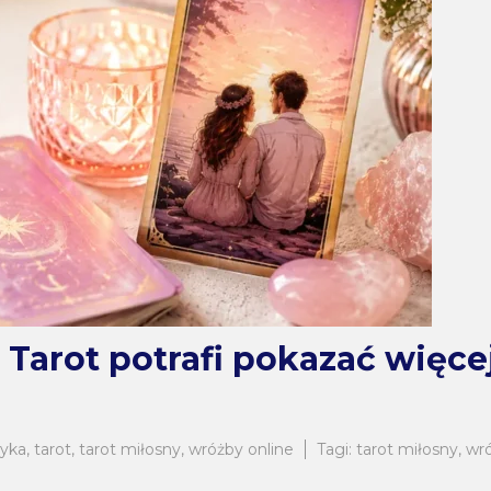
 Tarot potrafi pokazać więcej
ryka
,
tarot
,
tarot miłosny
,
wróżby online
Tagi:
tarot miłosny
,
wr