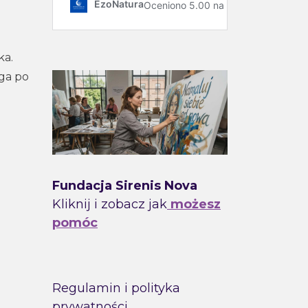
ka.
ęga po
e
Fundacja Sirenis Nova
Kliknij i zobacz jak
możesz
pomóc
Regulamin i polityka
prywatności