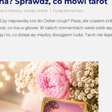
ha? Sprawdź, co mówi tarot
do
tarot miłosny
,
wróżby online
Dodaj komentarz
Czy
Czy naprawdę coś do Ciebie czuje? Pisze, ale czasem zni
on/ona
mnie
prost, co ma w głowie. W takich momentach wiele osób si
kocha?
ę i to, co dzieje się między dwojgiem ludzi. Tarot nie daj
Sprawdź,
co
mówi
tarot