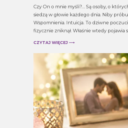
Czy
Czy On o mnie myśli?… Są osoby, o których 
on
o
siedzą w głowie każdego dnia. Niby próbuje
mnie
Wspomnienia. Intuicja. To dziwne poczucie
myśli?
fizycznie zniknął. Właśnie wtedy pojawia s
Tarot
potrafi
CZYTAJ WIĘCEJ ⟶
pokazać
więcej,
niż
myślisz