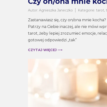
Czy on/ona mnie koc
Autor:
Agnieszka Janeczko
Kategorie:
tarot
,
Zastanawiasz się, czy on/ona mnie kocha? 
Patrzy na Ciebie inaczej, ale nie mówi w
tarot, żeby lepiej zrozumieć emocje, relacj
gotowej odpowiedzi „tak”
CZYTAJ WIĘCEJ ⟶