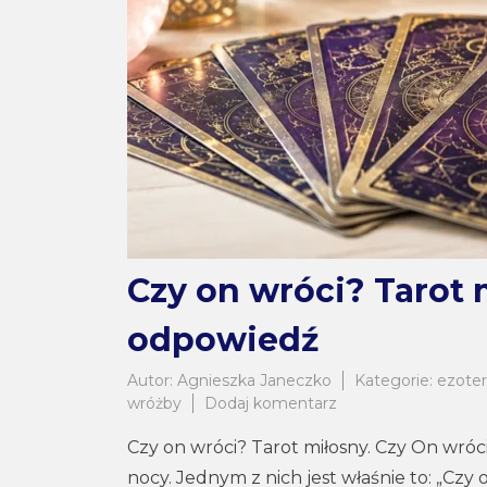
Czy on wróci? Tarot
odpowiedź
Autor:
Agnieszka Janeczko
Kategorie:
ezote
do
wróżby
Dodaj komentarz
Czy
Czy on wróci? Tarot miłosny. Czy On wróci 
on
wróci?
nocy. Jednym z nich jest właśnie to: „Czy