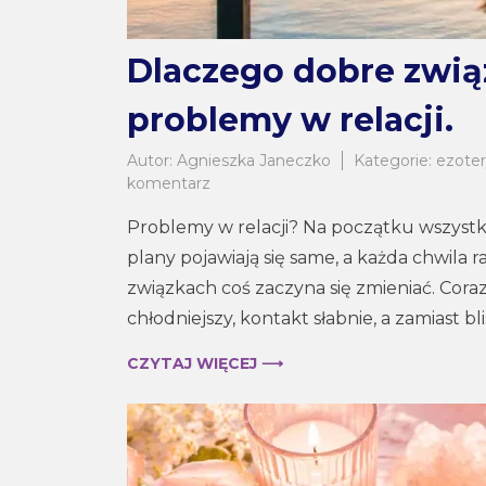
Dlaczego dobre związ
problemy w relacji.
Autor:
Agnieszka Janeczko
Kategorie:
ezote
do
komentarz
Dlaczego
Problemy w relacji? Na początku wszystk
dobre
związki
plany pojawiają się same, a każda chwila
nagle
związkach coś zaczyna się zmieniać. Coraz
się
chłodniejszy, kontakt słabnie, a zamiast bl
psują?
Skąd
CZYTAJ WIĘCEJ ⟶
problemy
w
relacji.