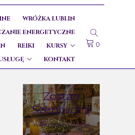
INE
WRÓŻKA LUBLIN
ZANIE ENERGETYCZNE
0
IN
REIKI
KURSY
USŁUGĘ
KONTAKT
Zostań
e
Szeptuchą
Warsztaty w Lublinie
Kliknij po więcej