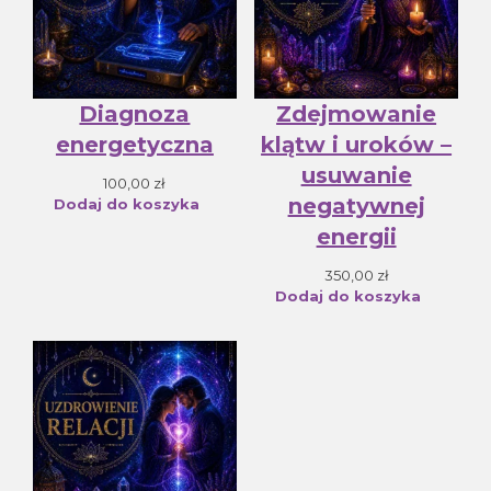
Diagnoza
Zdejmowanie
energetyczna
klątw i uroków –
usuwanie
100,00
zł
negatywnej
Dodaj do koszyka
energii
350,00
zł
Dodaj do koszyka