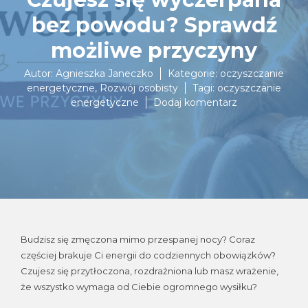
bez powodu? Sprawdź
możliwe przyczyny
Autor:
Agnieszka Janeczko
Kategorie:
oczyszczanie
energetyczne
,
Rozwój osobisty
Tagi:
oczyszczanie
do
energetyczne
Dodaj komentarz
Czujesz
się
wyczerpana
bez
powodu?
Sprawdź
możliwe
przyczyny
Budzisz się zmęczona mimo przespanej nocy? Coraz
częściej brakuje Ci energii do codziennych obowiązków?
Czujesz się przytłoczona, rozdrażniona lub masz wrażenie,
że wszystko wymaga od Ciebie ogromnego wysiłku?