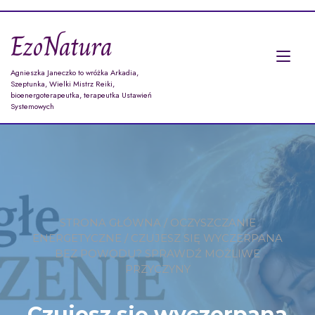
Przejdź
do
EzoNatura
treści
Prz
Agnieszka Janeczko to wróżka Arkadia,
naw
Szeptunka, Wielki Mistrz Reiki,
bioenergoterapeutka, terapeutka Ustawień
Systemowych
STRONA GŁÓWNA
/
OCZYSZCZANIE
ENERGETYCZNE
/ CZUJESZ SIĘ WYCZERPANA
BEZ POWODU? SPRAWDŹ MOŻLIWE
PRZYCZYNY
Czujesz się wyczerpana