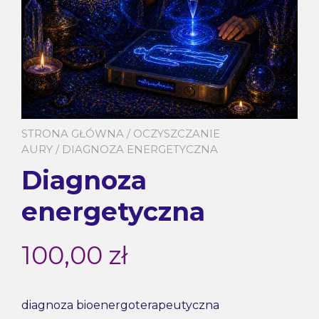
STRONA GŁÓWNA
/
OCZYSZCZANIE
AURY
/ DIAGNOZA ENERGETYCZNA
Diagnoza
energetyczna
100,00
zł
diagnoza bioenergoterapeutyczna