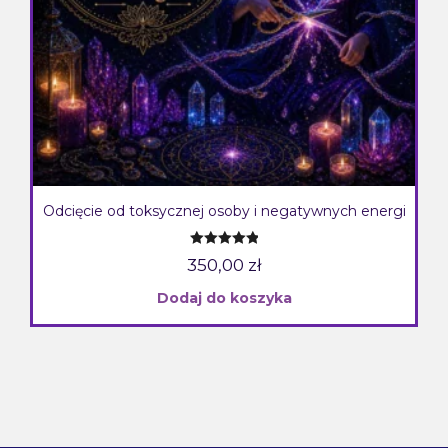
Odcięcie od toksycznej osoby i negatywnych energi
Oceniono
350,00
zł
5.00
na 5
Dodaj do koszyka