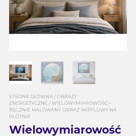
STRONA GŁÓWNA
/
OBRAZY
ENERGETYCZNE
/ WIELOWYMIAROWOŚĆ –
RĘCZNIE MALOWANY OBRAZ AKRYLOWY NA
PŁÓTNIE
Wielowymiarowość