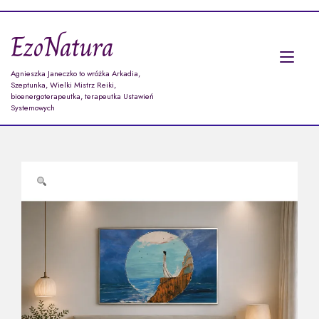
Przejdź
do
EzoNatura
treści
Prz
Agnieszka Janeczko to wróżka Arkadia,
naw
Szeptunka, Wielki Mistrz Reiki,
bioenergoterapeutka, terapeutka Ustawień
Systemowych