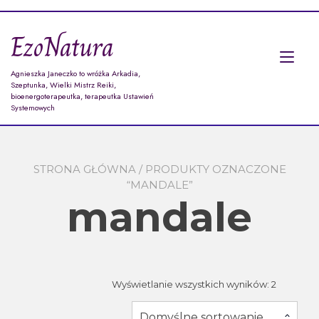
Przejdź
do
EzoNatura
treści
Prz
Agnieszka Janeczko to wróżka Arkadia,
naw
Szeptunka, Wielki Mistrz Reiki,
bioenergoterapeutka, terapeutka Ustawień
Systemowych
STRONA GŁÓWNA
/ PRODUKTY OZNACZONE
“MANDALE”
mandale
Wyświetlanie wszystkich wyników: 2
Domyślne sortowanie