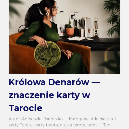
Królowa Denarów —
znaczenie karty w
Tarocie
Autor:
Agnieszka Janeczko
Kategorie:
Arkadia tarot -
karty Tarota
,
karty tarota
,
nauka tarota
,
tarot
Tagi: