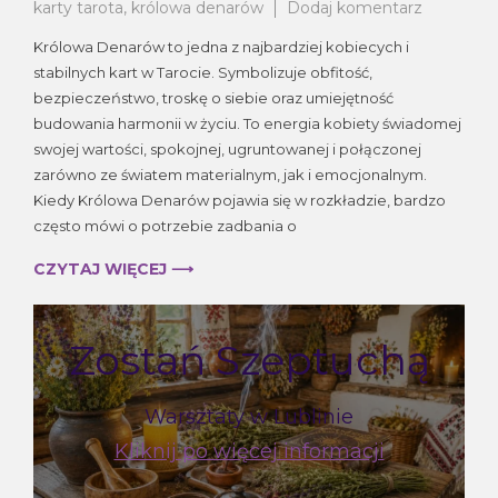
do
karty tarota
,
królowa denarów
Dodaj komentarz
Królowa
Królowa Denarów to jedna z najbardziej kobiecych i
Denarów
stabilnych kart w Tarocie. Symbolizuje obfitość,
—
bezpieczeństwo, troskę o siebie oraz umiejętność
znaczeni
karty
budowania harmonii w życiu. To energia kobiety świadomej
w
swojej wartości, spokojnej, ugruntowanej i połączonej
Tarocie
zarówno ze światem materialnym, jak i emocjonalnym.
Kiedy Królowa Denarów pojawia się w rozkładzie, bardzo
często mówi o potrzebie zadbania o
CZYTAJ WIĘCEJ ⟶
Zostań Szeptuchą
Warsztaty w Lublinie
Kliknij po więcej informacji