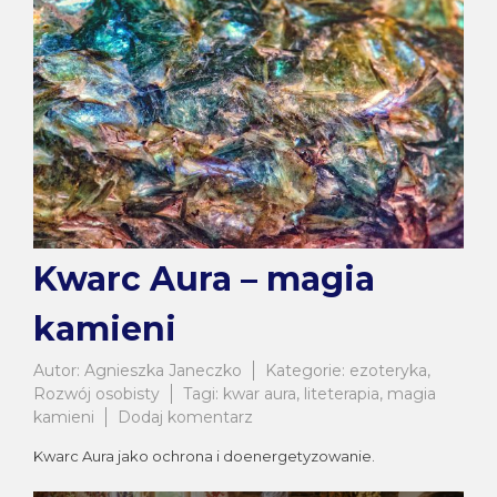
Kwarc Aura – magia
kamieni
Autor:
Agnieszka Janeczko
Kategorie:
ezoteryka
,
Rozwój osobisty
Tagi:
kwar aura
,
liteterapia
,
magia
do
kamieni
Dodaj komentarz
Kwarc
Kwarc Aura jako ochrona i doenergetyzowanie.
Aura
–