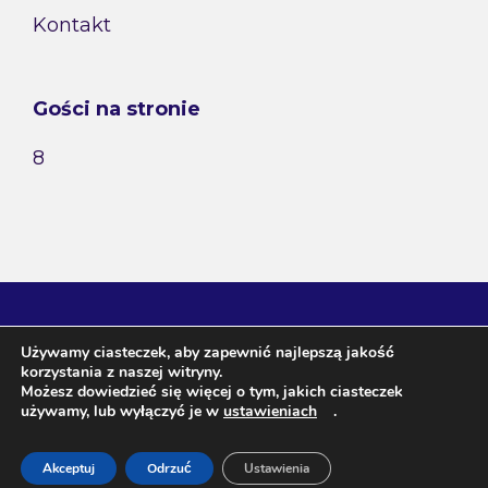
Kontakt
Gości na stronie
8
Używamy ciasteczek, aby zapewnić najlepszą jakość
korzystania z naszej witryny.
Możesz dowiedzieć się więcej o tym, jakich ciasteczek
używamy, lub wyłączyć je w
ustawieniach
.
Agnieszka Janeczko / wróżka Arkadia ul. Szafirowa 3, 20-
Akceptuj
Odrzuć
Ustawienia
573 Lublin NIP 713-129-67-20 Regon 431021008 Tel. 507-198-