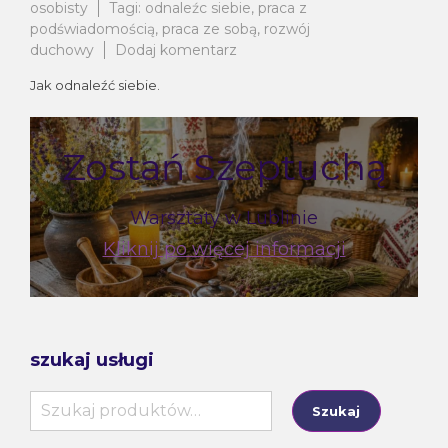
osobisty
Tagi:
odnaleźc siebie
,
praca z
podświadomością
,
praca ze sobą
,
rozwój
do
duchowy
Dodaj komentarz
Odnaleźć
Jak odnaleźć siebie.
siebie
Zostań Szeptuchą
Warsztaty w Lublinie
Kliknij po więcej informacji
szukaj usługi
Szukaj:
Szukaj