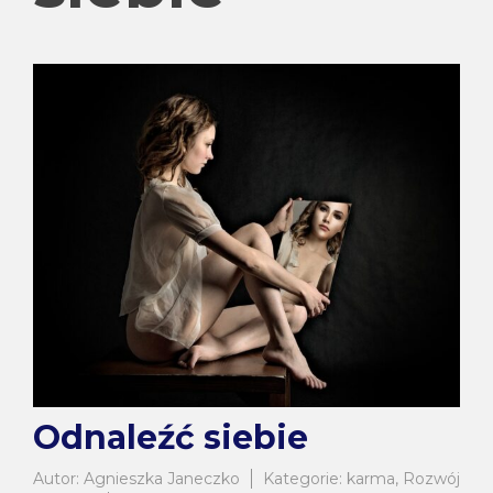
Odnaleźć siebie
Autor:
Agnieszka Janeczko
Kategorie:
karma
,
Rozwój