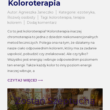
Koloroterapia
Autor:
Agnieszka Janeczko
Kategorie:
ezoteryka
,
Rozwój osobisty
Tagi:
koloroterapia
,
terapia
do
kolorem
Dodaj komentarz
Koloroterapia
Co to jest koloroterapia? Koloroterapia inaczej
chromoterapia to jedna z dziedzin niekonwencjonalnych
metod leczniczych. Polega ona na tym, że działamy na
nasze ciało odpowiednim kolorem, który ma za zadanie
uspokoić, pobudzić czy zrelaksować. Ale czy tylko?
Wszystko jest energią i wibruje odpowiednim poziomem
ten energii. Także każdy kolor to inny poziom energii
inaczej wibruje, a
CZYTAJ WIĘCEJ ⟶
Zostań Szeptuchą