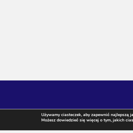
Używamy ciasteczek, aby zapewnić najlepszą ja
Możesz dowiedzieć się więcej o tym, jakich ci
Agnieszka Janeczko / wróżka Arkadia ul. Sz