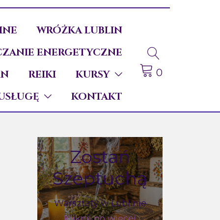
INE
WRÓŻKA LUBLIN
ZANIE ENERGETYCZNE
0
IN
REIKI
KURSY
USŁUGĘ
KONTAKT
Zostań
Szeptuchą
Warsztaty w Lublinie
Kliknij po więcej