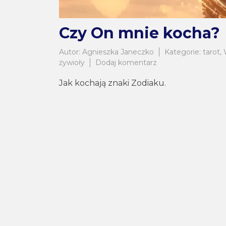
Czy On mnie kocha?
Autor:
Agnieszka Janeczko
Kategorie:
tarot
,
do
żywioły
Dodaj komentarz
Czy
Jak kochają znaki Zodiaku.
On
mnie
kocha?