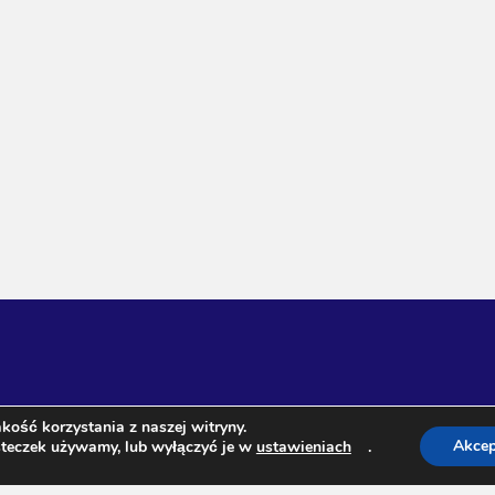
kość korzystania z naszej witryny.
Akcep
asteczek używamy, lub wyłączyć je w
ustawieniach
.
afirowa 3, 20-573 Lublin NIP 713-129-67-20 Regon 431021008