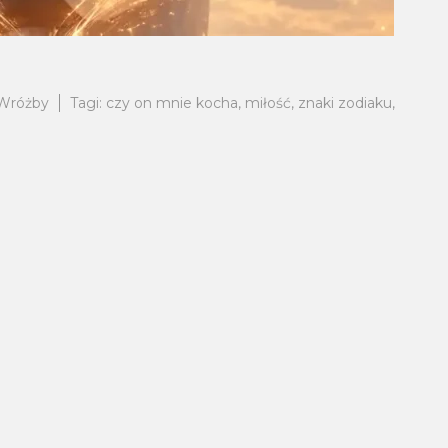
Wróżby
Tagi:
czy on mnie kocha
,
miłość
,
znaki zodiaku
,