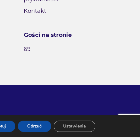
Kontakt
Gości na stronie
69
tuj
Odrzuć
Ustawienia
 Tel. 507-198-481