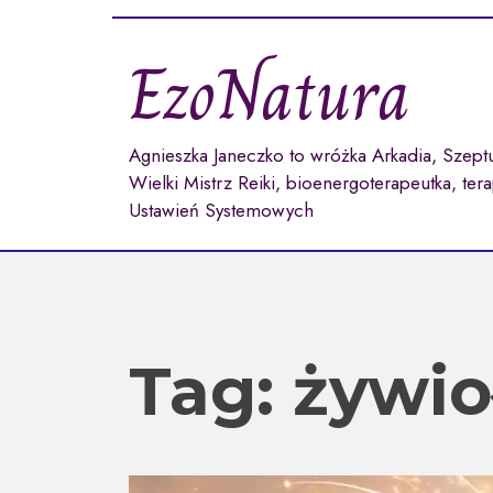
Przejdź
do
EzoNatura
treści
Agnieszka Janeczko to wróżka Arkadia, Szept
Wielki Mistrz Reiki, bioenergoterapeutka, ter
Ustawień Systemowych
Tag:
żywio