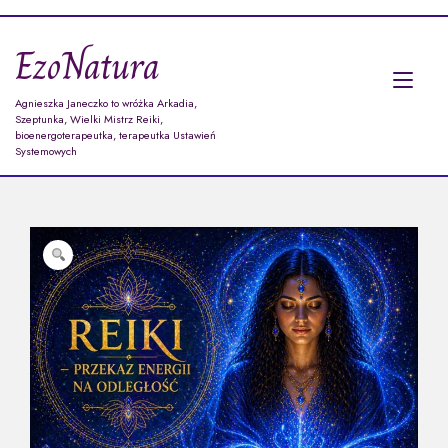
Przejdź
do
EzoNatura
treści
Prz
Agnieszka Janeczko to wróżka Arkadia,
naw
Szeptunka, Wielki Mistrz Reiki,
bioenergoterapeutka, terapeutka Ustawień
Systemowych