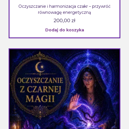
Oczyszczanie i harmonizacja czakr – przywróć
równowagę energetyczną
200,00
zł
Dodaj do koszyka