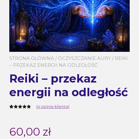
STRONA GŁÓWNA
/
OCZYSZCZANIE AURY
/ REIKI
– PRZEKAZ ENERGII NA ODLEGŁOŚĆ
Reiki – przekaz
energii na odległość
(
4
opinie klienta)
Oceniony
4
5.00
na 5 na
podstawie
60,00
zł
ocen
klientów