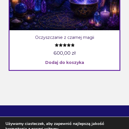
Oczyszczanie z czarnej magii
Oceniono
600,00
zł
5.00
na 5
Dodaj do koszyka
Używamy ciasteczek, aby zapewnić najlepszą jakość
korzystania z naszej witryny.