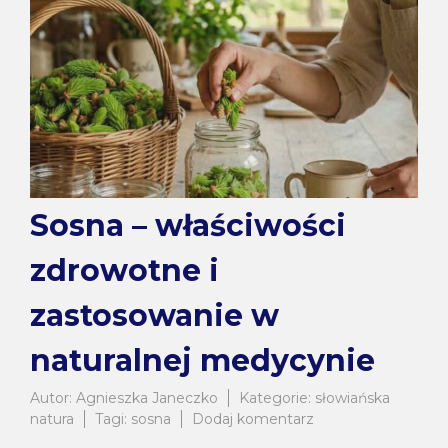
Sosna – właściwości
zdrowotne i
zastosowanie w
naturalnej medycynie
Autor:
Agnieszka Janeczko
Kategorie:
słowiańska
do
natura
Tagi:
sosna
Dodaj komentarz
Sosna