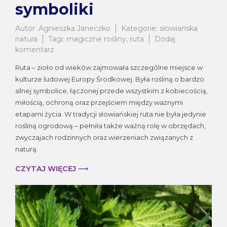
symboliki
Autor:
Agnieszka Janeczko
Kategorie:
słowiańska
natura
Tagi:
magiczne rośliny
,
ruta
Dodaj
do
komentarz
Ruta
Ruta – zioło od wieków zajmowała szczególne miejsce w
–
kulturze ludowej Europy Środkowej. Była rośliną o bardzo
zioło
silnej symbolice, łączonej przede wszystkim z kobiecością,
dawnych
obrzędów
miłością, ochroną oraz przejściem między ważnymi
i
etapami życia. W tradycji słowiańskiej ruta nie była jedynie
kobiecej
rośliną ogrodową – pełniła także ważną rolę w obrzędach,
symboliki
zwyczajach rodzinnych oraz wierzeniach związanych z
naturą.
CZYTAJ WIĘCEJ ⟶