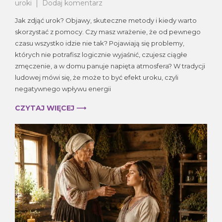
do
uroki
Dodaj komentarz
Jak
Jak zdjąć urok? Objawy, skuteczne metody i kiedy warto
zdjąć
skorzystać z pomocy. Czy masz wrażenie, że od pewnego
urok?
czasu wszystko idzie nie tak? Pojawiają się problemy,
których nie potrafisz logicznie wyjaśnić, czujesz ciągłe
zmęczenie, a w domu panuje napięta atmosfera? W tradycji
ludowej mówi się, że może to być efekt uroku, czyli
negatywnego wpływu energii
CZYTAJ WIĘCEJ ⟶