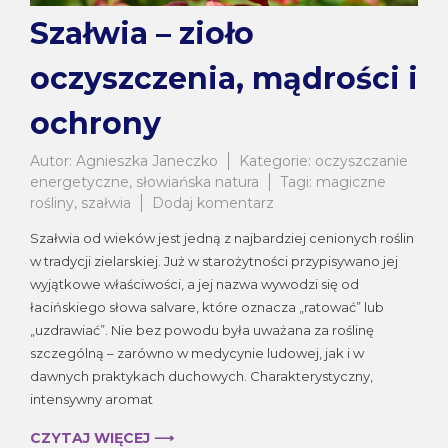
Szałwia – zioło
oczyszczenia, mądrości i
ochrony
Autor:
Agnieszka Janeczko
Kategorie:
oczyszczanie
energetyczne
,
słowiańska natura
Tagi:
magiczne
do
rośliny
,
szałwia
Dodaj komentarz
Szałwia
Szałwia od wieków jest jedną z najbardziej cenionych roślin
–
w tradycji zielarskiej. Już w starożytności przypisywano jej
zioło
wyjątkowe właściwości, a jej nazwa wywodzi się od
oczyszczenia,
mądrości
łacińskiego słowa salvare, które oznacza „ratować” lub
i
„uzdrawiać”. Nie bez powodu była uważana za roślinę
ochrony
szczególną – zarówno w medycynie ludowej, jak i w
dawnych praktykach duchowych. Charakterystyczny,
intensywny aromat
CZYTAJ WIĘCEJ ⟶