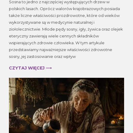
Sosna to jedno z najczęściej występujących drzew w
–
polskich lasach. Oprócz walorów krajobrazowych posiada
właściwości
także liczne właściwości prozdrowotne, które od wieków
zdrowotne
i
wykorzystywane są w medycynie naturalnej i
zastosowanie
ziołolecznictwie. Młode pędy sosny, igły, żywica oraz olejek
w
eteryczny zawierają wiele cennych składników
naturalnej
wspierających zdrowie człowieka. W tym artykule
medycynie
przedstawiamy najważniejsze właściwości zdrowotne
sosny, jej zastosowanie oraz wpływ
CZYTAJ WIĘCEJ ⟶