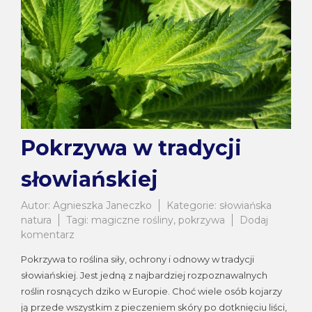
Pokrzywa w tradycji
słowiańskiej
Autor:
Agnieszka Janeczko
Kategorie:
słowiańska
natura
Tagi:
magiczne rośliny
,
pokrzywa
Dodaj
do
komentarz
Pokrzywa
Pokrzywa to roślina siły, ochrony i odnowy w tradycji
w
słowiańskiej. Jest jedną z najbardziej rozpoznawalnych
tradycji
roślin rosnących dziko w Europie. Choć wiele osób kojarzy
słowiańskiej
ją przede wszystkim z pieczeniem skóry po dotknięciu liści,