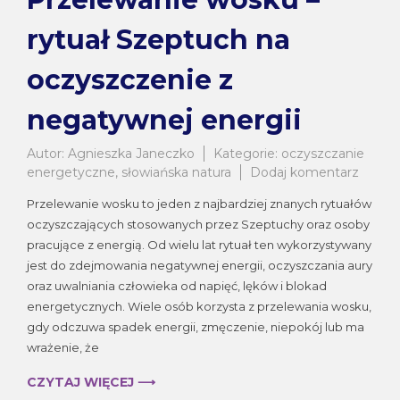
rytuał Szeptuch na
oczyszczenie z
negatywnej energii
Autor:
Agnieszka Janeczko
Kategorie:
oczyszczanie
do
energetyczne
,
słowiańska natura
Dodaj komentarz
Przele
Przelewanie wosku to jeden z najbardziej znanych rytuałów
wosku
oczyszczających stosowanych przez Szeptuchy oraz osoby
–
pracujące z energią. Od wielu lat rytuał ten wykorzystywany
rytuał
Szept
jest do zdejmowania negatywnej energii, oczyszczania aury
na
oraz uwalniania człowieka od napięć, lęków i blokad
oczysz
energetycznych. Wiele osób korzysta z przelewania wosku,
z
gdy odczuwa spadek energii, zmęczenie, niepokój lub ma
negat
wrażenie, że
energi
CZYTAJ WIĘCEJ ⟶