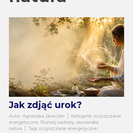
Jak zdjąć urok?
Autor:
Agnieszka Janeczko
Kategorie:
oczyszczanie
energetyczne
,
Rozwój osobisty
,
słowiańska
natura
Tagi:
oczyszczanie energetyczne
,