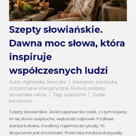
Szepty słowiańskie.
Dawna moc słowa, która
inspiruje
współczesnych ludzi
Autor:
Agnieszka Janeczko
Kategorie:
ezoteryka
,
oczyszczanie energetyczne
,
Rozwój osobisty
,
słowiańska natura
Tagi:
szeptucha
Dodaj
do
komentarz
Szepty
Szepty słowiańskie. Jeżeli zapytasz sto osób, z czym kojarzy
słowiańskie.
im się słowo szeptucha, większość odpowie: Podlasie,
Dawna
starsza kobieta, modlitwy i tajemnicze rytuały. To
moc
słowa,
skojarzenie jest zrozumiałe. Przez lata media pokazywały