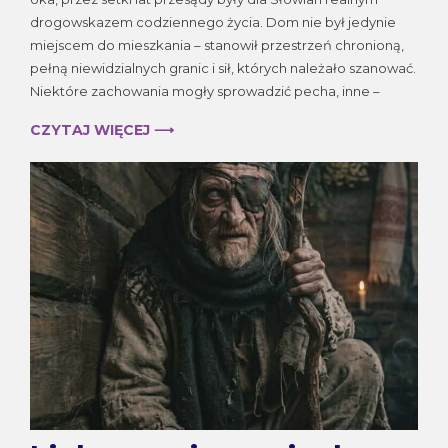
drogowskazem codziennego życia. Dom nie był jedynie
miejscem do mieszkania – stanowił przestrzeń chronioną,
pełną niewidzialnych granic i sił, których należało szanować.
Niektóre zachowania mogły sprowadzić pecha, inne –
CZYTAJ WIĘCEJ ⟶