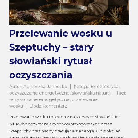
Przelewanie wosku u
Szeptuchy – stary
słowiański rytuał
oczyszczania
Autor:
Agnieszka Janeczko
Kategorie:
ezoteryka
,
oczyszczanie energetyczne
,
słowiańska natura
Tagi:
oczyszczanie energetyczne
,
przelewanie
do
wosku
Dodaj komentarz
Przelewanie
Przelewanie wosku to jeden z najstarszych słowiańskich
wosku
rytuałów oczyszczających wykorzystywanych przez
u
Szeptuchy oraz osoby pracujące z energią. Od pokoleń
Szeptuchy