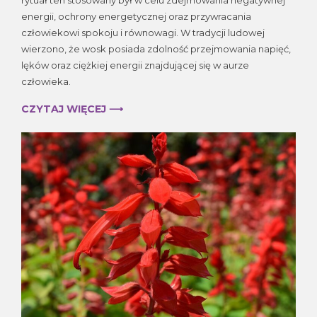
–
rytuał ten stosowany był w celu zdejmowania negatywnej
stary
energii, ochrony energetycznej oraz przywracania
słowiański
człowiekowi spokoju i równowagi. W tradycji ludowej
rytuał
wierzono, że wosk posiada zdolność przejmowania napięć,
oczyszczania
lęków oraz ciężkiej energii znajdującej się w aurze
człowieka.
CZYTAJ WIĘCEJ ⟶