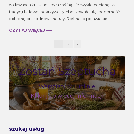
w dawnych kulturach była rośliną niezwykle cenioną. W
tradycji ludowej pokrzywa symbolizowała siłę, odporność,
ochronę oraz odnowę natury. Roślina ta pojawia się
CZYTAJ WIĘCEJ ⟶
1
2
›
Zostań Szeptuchą
Warsztaty w Lublinie
Kliknij po więcej informacji
szukaj usługi