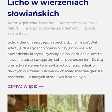
Licho w wierzeniach
słowiańskich
Autor:
Agnieszka Janeczko
Kategorie:
słowiańska
natura
Tagi:
Licho
,
słowiańskie demony
Dodaj
do
komentarz
Licho
Licho – demon nieszczęścia i pecha. „Licho nie śpi”, „Pal
w
licho!”, „Gdzieś go licho poniosło” czy „Licho wie” – to
wierzeniach
powiedzenia, których używamy niemal codziennie, często
słowiańskich
nawet nie zastanawiając się nad ich pochodzeniem. Dziś są
one jedynie elementem języka potocznego, jednak w
dawnych wierzeniach słowiańskich miały znacznie głębsze
znaczenie. Dla naszych przodków Licho nie było
CZYTAJ WIĘCEJ ⟶