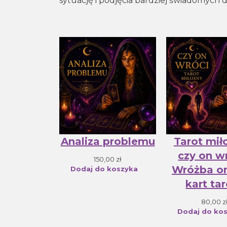
sytuację i podjęcia bardziej świadomych d
Analiza problemu
Tarot mił
czy on w
150,00
zł
Wróżba on
Dodaj do koszyka
kart ta
80,00
z
Dodaj do ko