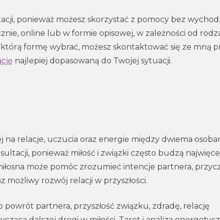
acji, ponieważ możesz skorzystać z pomocy bez wychod
znie, online lub w formie opisowej, w zależności od rodz
esz, którą formę wybrać, możesz skontaktować się ze mną 
cję
najlepiej dopasowaną do Twojej sytuacji.
j na relacje, uczucia oraz energie między dwiema osobam
ultacji, ponieważ miłość i związki często budzą najwięce
miłosna może pomóc zrozumieć intencje partnera, przyc
z możliwy rozwój relacji w przyszłości.
 powrót partnera, przyszłość związku, zdradę, relację
zącą dalszej drogi w miłości. Tarot i analiza energetyc