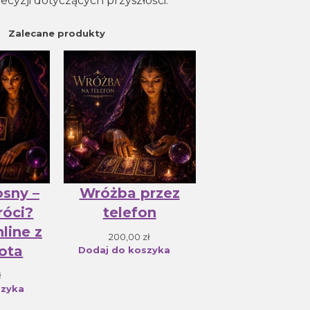
ecyzji dotyczących przyszłości.
Zalecane produkty
osny –
Wróżba przez
róci?
telefon
line z
200,00
zł
rota
Dodaj do koszyka
ł
szyka