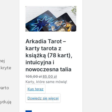
nej
ukryte
warto
cydują