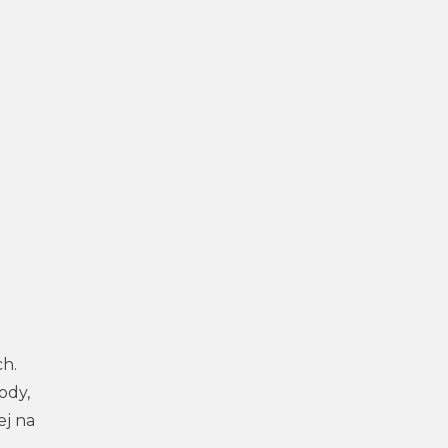
h.
ody,
ej na