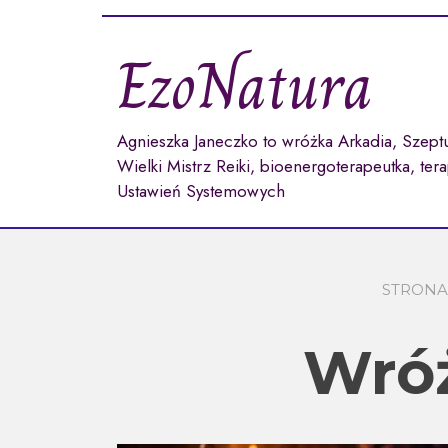
Przejdź
do
EzoNatura
treści
Agnieszka Janeczko to wróżka Arkadia, Szept
Wielki Mistrz Reiki, bioenergoterapeutka, ter
Ustawień Systemowych
STRON
Wróż