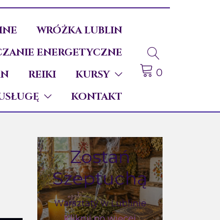
INE
WRÓŻKA LUBLIN
ZANIE ENERGETYCZNE
0
IN
REIKI
KURSY
USŁUGĘ
KONTAKT
Zostań
Szeptuchą
Warsztaty w Lublinie
Kliknij po więcej