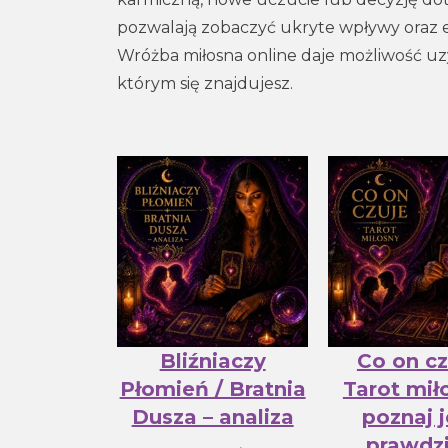
pozwalają zobaczyć ukryte wpływy oraz em
Wróżba miłosna online daje możliwość uzy
którym się znajdujesz.
Bliźniaczy
Co on cz
Płomień / Bratnia
Tarot mił
Dusza – analiza
poznaj 
prawdz