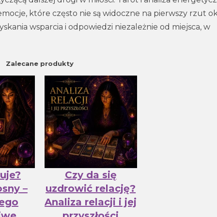
ocje, które często nie są widoczne na pierwszy rzut ok
skania wsparcia i odpowiedzi niezależnie od miejsca, w
Zalecane produkty
uje?
Czy da się
osny –
uzdrowić relację?
jego
Analiza relacji i jej
iwe
przyszłości