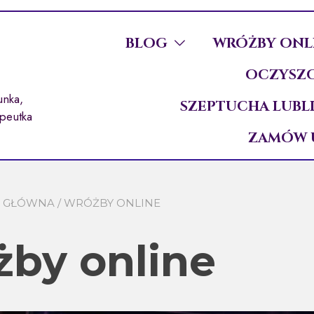
BLOG
WRÓŻBY ONL
OCZYSZC
unka,
SZEPTUCHA LUBL
apeutka
ZAMÓW 
A GŁÓWNA
/ WRÓŻBY ONLINE
by online