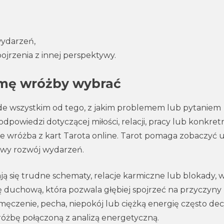
wydarzeń,
jrzenia z innej perspektywy.
rmę wróżby wybrać
e wszystkim od tego, z jakim problemem lub pytaniem
odpowiedzi dotyczącej miłości, relacji, pracy lub konkret
e wróżba z kart Tarota online. Tarot pomaga zobaczyć 
liwy rozwój wydarzeń.
ją się trudne schematy, relacje karmiczne lub blokady, 
ę duchową, która pozwala głębiej spojrzeć na przyczyny
ęczenie, pecha, niepokój lub ciężką energię często de
różbę połączoną z analizą energetyczną.