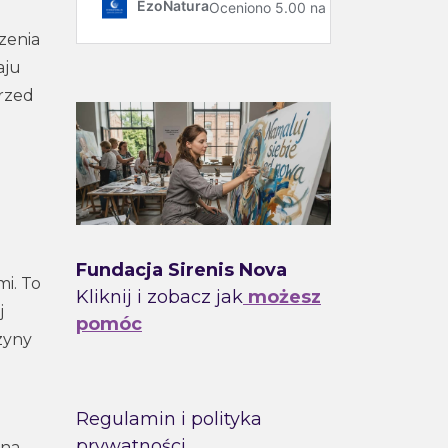
zenia
aju
przed
Fundacja Sirenis Nova
i. To
Kliknij i zobacz jak
możesz
j
pomóc
zyny
Regulamin i polityka
prywatności
zna