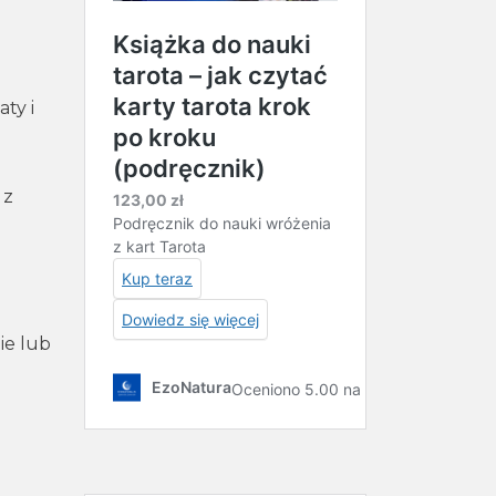
ty i
 z
ie lub