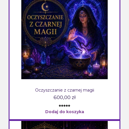
Oczyszczanie z czarnej magii
600,00
zł
Oceniony
1
Dodaj do koszyka
5.00
na 5
na
podstawie
oceny
klienta