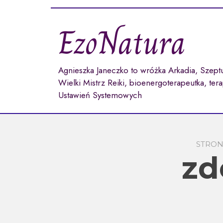
Przejdź
do
EzoNatura
treści
Agnieszka Janeczko to wróżka Arkadia, Szept
Wielki Mistrz Reiki, bioenergoterapeutka, ter
Ustawień Systemowych
STRO
zd