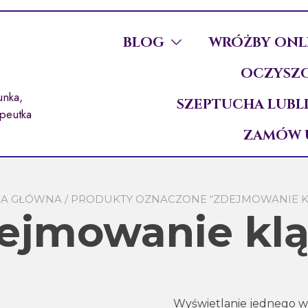
BLOG
WRÓŻBY ONL
OCZYSZC
unka,
SZEPTUCHA LUBL
apeutka
ZAMÓW 
NA GŁÓWNA
/ PRODUKTY OZNACZONE “ZDEJMOWANIE 
ejmowanie kl
Wyświetlanie jednego 