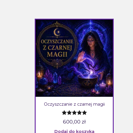
Oczyszczanie z czarnej magii
Oceniono
600,00
zł
5.00
na 5
Dodaj do koszyka