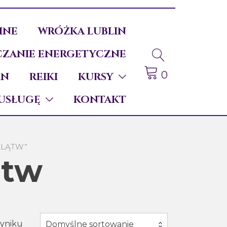
INE
WRÓŻKA LUBLIN
ZANIE ENERGETYCZNE
0
IN
REIKI
KURSY
USŁUGĘ
KONTAKT
KLĄTW”
ątw
wyniku
Domyślne sortowanie