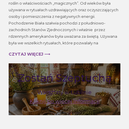
roślin o właściwościach „magicznych”. Od wieków była
–
używana w rytuałach uzdrawiających oraz oczyszczających
magiczn
rośliny
osoby i pomieszczenia z negatywnych energii.
Pochodzenie Biała szałwia pochodzi z południowo-
zachodnich Stanów Zjednoczonych i właśnie przez
rdzennych amerykanów była uważana za świętą. Używana
była we wszelkich rytuałach, które pozwalały na
CZYTAJ WIĘCEJ ⟶
Zostań Szeptuchą
Warsztaty w Lublinie
Kliknij po więcej informacji