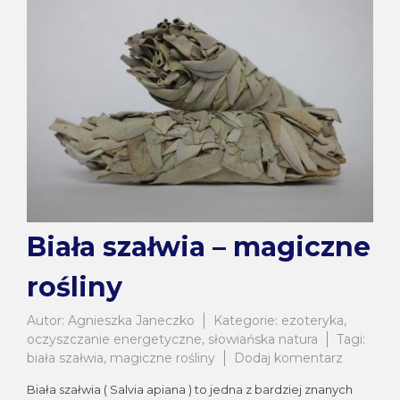
Biała szałwia – magiczne
rośliny
Autor:
Agnieszka Janeczko
Kategorie:
ezoteryka
,
oczyszczanie energetyczne
,
słowiańska natura
Tagi:
do
biała szałwia
,
magiczne rośliny
Dodaj komentarz
Biała
Biała szałwia ( Salvia apiana ) to jedna z bardziej znanych
szałwia