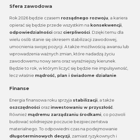
Sfera zawodowa
Rok 2026 będzie czasem
rozsądnego rozwoju
, a kariera
opierać się będzie przede wszystkim na
konsekwencji
,
odpowiedzialności
oraz
cierpliwości
. Dzięki temu dla
wielu osób stanie się okresem stabilizacji zawodowej,
umocnienia swojej pozycji. A także możliwością awansu lub
wprowadzenia ważnych zmian, które nadadzą życiu
zawodowemu nowy sens oraz wyraźniejszy kierunek.
Będzie to rok, w którym liczyć się będzie nie impulsywność,
lecz właśnie
mądrość, plan i świadome działanie
.
Finanse
Energia finansowa roku sprzyja
stabilizacji
, a także
oszczędności
oraz
inwestowaniu w przyszłość
.
Również
mądremu zarządzaniu środkami
, co pozwoli
budować solidniejsze poczucie bezpieczeństwa
materialnego. To odpowiedni czas na podejmowanie
długoterminowych decyzji
, zamiast ryzykownych i