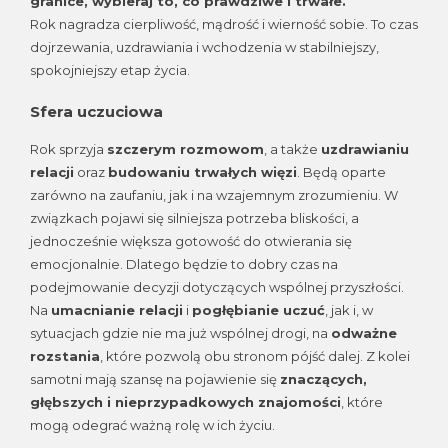
granice, wybieraj to, co prawdziwe i trwałe.
Rok nagradza cierpliwość, mądrość i wierność sobie. To czas
dojrzewania, uzdrawiania i wchodzenia w stabilniejszy,
spokojniejszy etap życia.
Sfera uczuciowa
Rok sprzyja
szczerym rozmowom
, a także
uzdrawianiu
relacji
oraz
budowaniu trwałych więzi
. Będą oparte
zarówno na zaufaniu, jak i na wzajemnym zrozumieniu. W
związkach pojawi się silniejsza potrzeba bliskości, a
jednocześnie większa gotowość do otwierania się
emocjonalnie. Dlatego będzie to dobry czas na
podejmowanie decyzji dotyczących wspólnej przyszłości.
Na
umacnianie relacji
i
pogłębianie uczuć
, jak i, w
sytuacjach gdzie nie ma już wspólnej drogi, na
odważne
rozstania
, które pozwolą obu stronom pójść dalej. Z kolei
samotni mają szansę na pojawienie się
znaczących,
głębszych i nieprzypadkowych znajomości
, które
mogą odegrać ważną rolę w ich życiu.