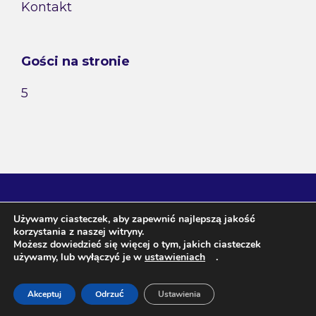
Kontakt
Gości na stronie
5
Używamy ciasteczek, aby zapewnić najlepszą jakość
korzystania z naszej witryny.
Możesz dowiedzieć się więcej o tym, jakich ciasteczek
używamy, lub wyłączyć je w
ustawieniach
.
Agnieszka Janeczko / wróżka Arkadia ul. Szafirowa 3, 20-
Akceptuj
Odrzuć
Ustawienia
573 Lublin NIP 713-129-67-20 Regon 431021008 Tel. 507-198-
481