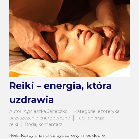
Reiki – energia, która
uzdrawia
Autor:
Agnieszka Janeczko
Kategorie:
ezoteryka
,
oczyszczanie energetyczne
Tagi:
energia
do
reiki
Dodaj komentarz
Reiki
Reiki. Każdy z nas chce być zdrowy, mieć dobre
–