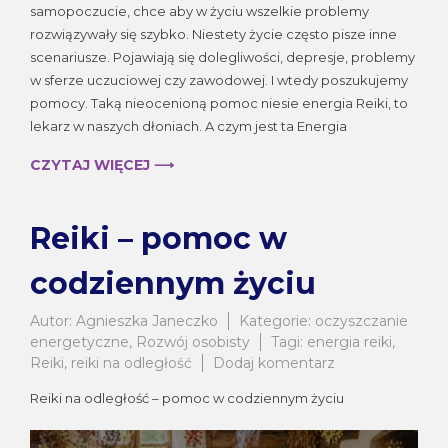
samopoczucie, chce aby w życiu wszelkie problemy
energia,
rozwiązywały się szybko. Niestety życie często pisze inne
która
uzdrawia
scenariusze. Pojawiają się dolegliwości, depresje, problemy
w sferze uczuciowej czy zawodowej. I wtedy poszukujemy
pomocy. Taką nieocenioną pomoc niesie energia Reiki, to
lekarz w naszych dłoniach. A czym jest ta Energia
CZYTAJ WIĘCEJ ⟶
Reiki – pomoc w
codziennym życiu
Autor:
Agnieszka Janeczko
Kategorie:
oczyszczanie
energetyczne
,
Rozwój osobisty
Tagi:
energia reiki
,
do
Reiki
,
reiki na odległość
Dodaj komentarz
Reiki
Reiki na odległość – pomoc w codziennym życiu
–
pomoc
w