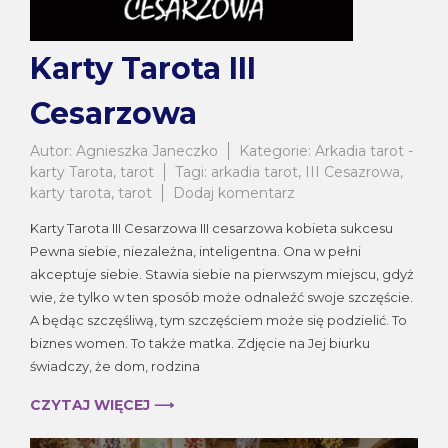
Karty Tarota III
Cesarzowa
Autor:
Agnieszka Janeczko
Kategorie:
Arkadia tarot -
karty Tarota
,
tarot
Tagi:
arkadia tarot
,
III Cesazrowa
,
do
karty tarota
,
tarot
Dodaj komentarz
Karty
Karty Tarota III Cesarzowa III cesarzowa kobieta sukcesu
Tarota
Pewna siebie, niezależna, inteligentna. Ona w pełni
III
akceptuje siebie. Stawia siebie na pierwszym miejscu, gdyż
Cesarzowa
wie, że tylko w ten sposób może odnaleźć swoje szczęście.
A będąc szczęśliwą, tym szczęściem może się podzielić. To
biznes women. To także matka. Zdjęcie na Jej biurku
świadczy, że dom, rodzina
CZYTAJ WIĘCEJ ⟶