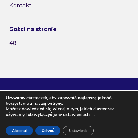
Kontakt
Gości na stronie
48
Używamy ciasteczek, aby zapewnić najlepszą jakość
korzystania z naszej witryny.
Możesz dowiedzieć się więcej o tym, jakich ciasteczek
używamy, lub wyłączyć je w
ustawieniach
.
Agnieszka Janeczko / wróżka Arkadia ul. Szafirowa 3, 20-
Akceptuj
Odrzuć
Ustawienia
573 Lublin NIP 713-129-67-20 Regon 431021008 Tel. 507-198-
481