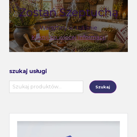
Zostań Szeptuchą
Warsztaty w Lublinie
Kliknij po więcej informacji
szukaj usługi
Szukaj:
Szukaj