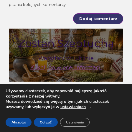
pisania kolejnych komentarzy.
Zostań Szeptuchą
Warsztaty w Lublinie
Kliknij po więcej informacji
Używamy ciasteczek, aby zapewnić najlepszą jakość
korzystania z naszej witryny.
szukaj usługi
Możesz dowiedzieć się więcej o tym, jakich ciasteczek
używamy, lub wyłączyć je w
ustawieniach
.
Szukaj:
Szukaj
Akceptuj
Odrzuć
Ustawienia