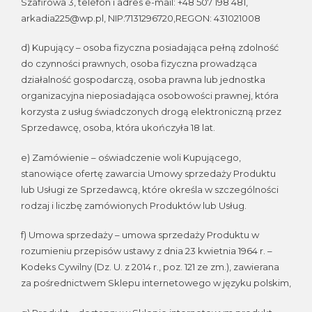
Szafirowa 3, telefon i adres e-mail: +48 507 198 481,
arkadia225@wp.pl, NIP:7131296720,REGON: 431021008
d) Kupujący – osoba fizyczna posiadająca pełną zdolność
do czynności prawnych, osoba fizyczna prowadząca
działalność gospodarczą, osoba prawna lub jednostka
organizacyjna nieposiadająca osobowości prawnej, która
korzysta z usług świadczonych drogą elektroniczną przez
Sprzedawcę, osoba, która ukończyła 18 lat.
e) Zamówienie – oświadczenie woli Kupującego,
stanowiące ofertę zawarcia Umowy sprzedaży Produktu
lub Usługi ze Sprzedawcą, które określa w szczególności
rodzaj i liczbę zamówionych Produktów lub Usług.
f) Umowa sprzedaży – umowa sprzedaży Produktu w
rozumieniu przepisów ustawy z dnia 23 kwietnia 1964 r. –
Kodeks Cywilny (Dz. U. z 2014 r., poz. 121 ze zm.), zawierana
za pośrednictwem Sklepu internetowego w języku polskim,