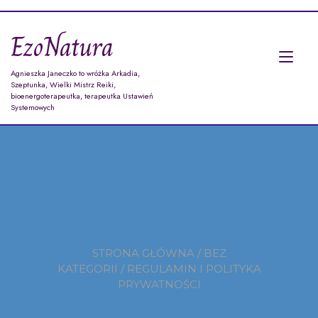
Przejdź
do
EzoNatura
treści
Prz
Agnieszka Janeczko to wróżka Arkadia,
naw
Szeptunka, Wielki Mistrz Reiki,
bioenergoterapeutka, terapeutka Ustawień
Systemowych
STRONA GŁÓWNA
/
BEZ
KATEGORII
/ REGULAMIN I POLITYKA
PRYWATNOŚCI