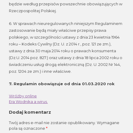
będzie według przepisów powszechnie obowiązujących w
Rzeczpospolitej Polskiej.
6. W sprawach nieuregulowanych niniejszym Regulaminem
zastosowanie będą miały właściwe przepisy prawa
polskiego, w szczególności ustawy z dnia 23 kwietnia 1964
roku – Kodeks Cywilny (Dz. U. z 2014 r., poz. 121 ze zm.),
ustawy z dnia 30 maja 2014 roku o prawach konsumenta
(Dz.U. 2014 poz. 827.) oraz ustawy z dnia 18 lipca 2002 roku o
świadczeniu usług drogą elektroniczną (Dz. U. 2002 Nr 144,
poz. 1204 ze zm.) i inne właściwe.
7. Regulamin obowiązuje od dnia 01.03.2020 rok
Wróżby online
Nawigacja
Era Wodnika a wirus.
wpisu
Dodaj komentarz
Twój adres e-mail nie zostanie opublikowany.
Wymagane
pola są oznaczone
*