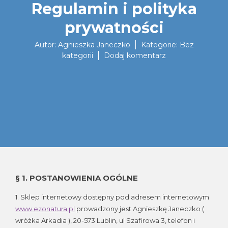
Regulamin i polityka
prywatności
Autor:
Agnieszka Janeczko
Kategorie:
Bez
do
kategorii
Dodaj komentarz
Regulamin
i
polityka
prywatności
§ 1. POSTANOWIENIA OGÓLNE
1. Sklep internetowy dostępny pod adresem internetowym
www.ezonatura.pl
prowadzony jest Agnieszkę Janeczko (
wróżka Arkadia ), 20-573 Lublin, ul Szafirowa 3, telefon i