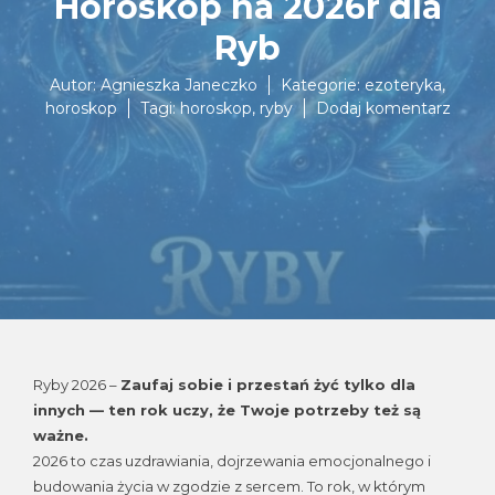
Horoskop na 2026r dla
Ryb
Autor:
Agnieszka Janeczko
Kategorie:
ezoteryka
,
do
horoskop
Tagi:
horoskop
,
ryby
Dodaj komentarz
Horo
na
2026r
dla
Ryb
Ryby 2026 –
Zaufaj sobie i przestań żyć tylko dla
innych — ten rok uczy, że Twoje potrzeby też są
ważne.
2026 to czas uzdrawiania, dojrzewania emocjonalnego i
budowania życia w zgodzie z sercem. To rok, w którym