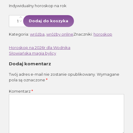
Indywidualny horoskop na rok
ilość Horoskop roczny
Dodaj do koszyka
Kategoria:
wróżba
, 
wróżby online
Znaczniki:
horoskop
Horoskop na 2026r dla Wodnika
Nawigacja
Słowiańska magia bylicy
wpisu
Dodaj komentarz
Twój adres e-mail nie zostanie opublikowany.
Wymagane
pola są oznaczone
*
Komentarz
*