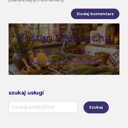
pisania kolejnych komentarzy.
Zostań Szeptuchą
Warsztaty w Lublinie
Kliknij po więcej informacji
szukaj usługi
Szukaj:
Szukaj