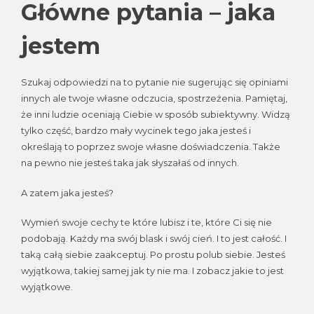
Główne pytania – jaka
jestem
Szukaj odpowiedzi na to pytanie nie sugerując się opiniami
innych ale twoje własne odczucia, spostrzeżenia. Pamiętaj,
że inni ludzie oceniają Ciebie w sposób subiektywny. Widzą
tylko część, bardzo mały wycinek tego jaka jesteś i
określają to poprzez swoje własne doświadczenia. Także
na pewno nie jesteś taka jak słyszałaś od innych.
A zatem jaka jesteś?
Wymień swoje cechy te które lubisz i te, które Ci się nie
podobają. Każdy ma swój blask i swój cień. I to jest całość. I
taką całą siebie zaakceptuj. Po prostu polub siebie. Jesteś
wyjątkowa, takiej samej jak ty nie ma. I zobacz jakie to jest
wyjątkowe.