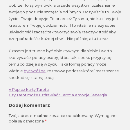
dobrze. To są wymówki a przede wszystkim uzależnianie
swojego poczucia szczęścia od innych. Oczywiście to Twoje
życie i Twoje decyzje. To przecież Ty sama, nie kto inny jest
kreatorem Twojej codzienności. I to właśnie należy sobie
uświadomić i zacząć tak tworzyć swoją rzeczywistość aby
czerpać radość z każdej chwili. Nie później a tu i teraz.
Czasem jest trudno być obiektywnym dla siebie i warto
skorzystać z porady osoby, która tak z boku przyjrzy się
temu co dzieje się w życiu. Taka formą porady może
właśnie
być wróżba
, rozmowa podczas której masz szanse
spotkać się z samą sobą.
V Papież karty Tarota
Nawigacja
Czy Tarot może uzdrawiać? Tarot a emocje i energia
wpisu
Dodaj komentarz
Twój adres e-mail nie zostanie opublikowany.
Wymagane
pola są oznaczone
*