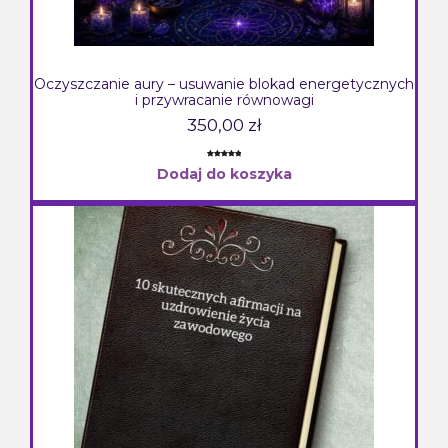
Oczyszczanie aury – usuwanie blokad energetycznych
i przywracanie równowagi
350,00
zł
Oceniony
2
Dodaj do koszyka
5.00
na 5
na
podstawie
ocen
klientów