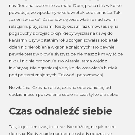
nas. Rodzina czasem to za mało. Dom, praca i tak w kółko
powoduje, że wpadamy w kołowrotek codzienności. Taki
„dzień świstaka”. Zastanów się teraz właśnie nad swoimi
relacjami, przyjaźniami. Kiedy ostatni raz umówiłaś się na
pogaduchy z przyjaciółką? Kiedy wyszłaś na kawę do
kawiarni? Czy w ostatnim roku zorganizowałaś sobie taki
dzień nic nierobienia w gronie znajomych? No pewnie,
pewnie teraz w głowie słyszysz, że nie masz z kim wyjść, że
nikt Ci nic nie proponuje. No właśnie, sama wyjdź z
inicjatywą. Nie ograniczaj się tylko do wstawiania buziek
pod postami znajomych. Zdzwoń i porozmawiaj.
No właśnie. Czas na relaks, czas na oderwanie się od
codzienności i pozwolenie sobie na czas tylko dla siebie.
Czas odnaleźć siebie
Tak, to jest ten czas, tu i teraz. Nie później, nie jak dzieci
dorosną. Kiedy znajdę partnera, to wtedy poczują się