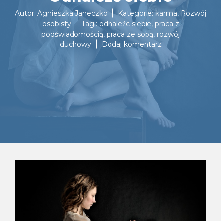
Autor:
Agnieszka Janeczko
Kategorie:
karma
,
Rozwój
osobisty
Tagi:
odnaleźc siebie
,
praca z
podświadomością
,
praca ze sobą
,
rozwój
do
duchowy
Dodaj komentarz
Odnaleźć
siebie