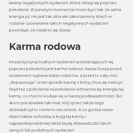
lawinę negatywnych wydarzeń, które dzieją się poprzez
pokolenia. W pewnym momencie może być i tak, że sama
energia już nie jest tak silna ale zakorzeniony strach w
rodzinie i powielanie takich negatywnych wydarzeń
powoduje, że nadal to się dzieje.
Karma rodowa
Inna przyczyną trudnych wydarzeń powtarzających się
poprzez pokolenia jest karma rodowa. Nasza Dusza przed
wcieleniem wybiera sobie rodziców, a przez to cały ród i
„dopasowuje” w ten sposób karmę z którą chce się mierzyć.
Stąd też z pokolenia na pokolenie wzmacnia się energię tej
karmy, co mocno koduje się w naszej podświadomości. Bo
skoro pra dziadek tak miał, mój ojciec także tego
doświadczył to i mnie to nie ominie. A co gorsza nasze
dzieci także wchodzą w krąg tej karmy i
najprawdopodobniej także będą doświadczać takich
samych lub podobnych wydarzeń.