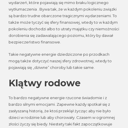
wydarzeń, które pojawiają się mimo braku logicznego
wytłumaczenia . Bywa tak, że w każdym pokoleniu związki
są bardzo trudne obarczone tragicznymi wydarzeniami. To
także może tyczyć się sfery finansowej, wtedy to w każdym
pokoleniu dochodzi albo to utraty majątku czy niemożności
dorobienia się zadawalającego poziomu, który by dawał
bezpieczeństwo finansowe.
Takie negatywne energie dziedziczone po przodkach
mogą także dotyczyć naszej sfery zdrowotnej, wtedy to
pojawiają się „dziwne” choroby lub takie same.
Klątwy rodowe
To bardzo negatywne energie rzucone świadomie i z
bardzo silnymi emocjami. Zapewne każdy spotkał się z
zasłyszaną historią, że ktoś przeklął życząc aby nie było
dzieci w rodzinie lub aby chorowały. Czasem w ogromnej
złości życzy się biedy. Niestety taki fakt zapoczątkowuje