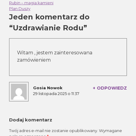
Rubin – magia kamieni
Nawigacja
Plan Duszy
Jeden komentarz do
wpisu
“
Uzdrawianie Rodu
”
Witam , jestem zainteresowana
zamówieniem
Gosia Nowok
ODPOWIEDZ
komentarz:
29 listopada 2025 o 11:37
Dodaj komentarz
Twój adres e-mail nie zostanie opublikowany.
Wymagane