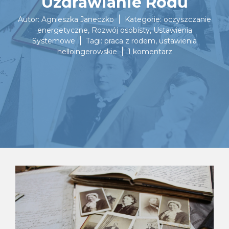
Uzdrawianie Rodu
Autor:
Agnieszka Janeczko
Kategorie:
oczyszczanie
energetyczne
,
Rozwój osobisty
,
Ustawienia
Systemowe
Tagi:
praca z rodem
,
ustawienia
do
helloingerowskie
1 komentarz
Uzdrawianie
Rodu