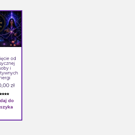
ięcie od
sycznej
soby i
tywnych
nergi
0,00
zł
eniony
daj do
00
na 5 na
dstawie
szyka
eny
enta