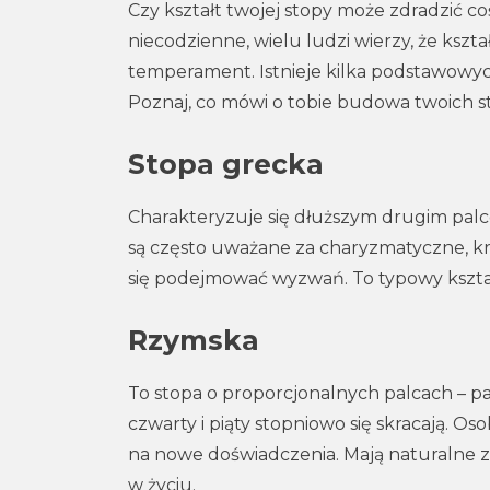
Czy kształt twojej stopy może zdradzić 
niecodzienne, wielu ludzi wierzy, że kszta
temperament. Istnieje kilka podstawowyc
Poznaj, co mówi o tobie budowa twoich s
Stopa grecka
Charakteryzuje się dłuższym drugim palce
są często uważane za charyzmatyczne, krea
się podejmować wyzwań. To typowy kształ
Rzymska
To stopa o proporcjonalnych palcach – pal
czwarty i piąty stopniowo się skracają. O
na nowe doświadczenia. Mają naturalne zd
w życiu.