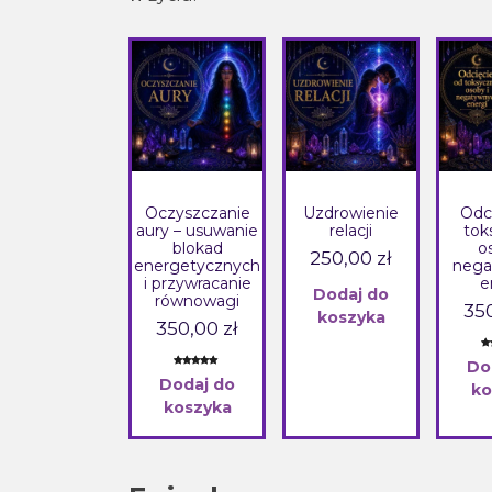
Oczyszczanie
Uzdrowienie
Odc
aury – usuwanie
relacji
tok
blokad
o
250,00
zł
energetycznych
nega
i przywracanie
e
Dodaj do
równowagi
35
koszyka
350,00
zł
Oc
1
Do
5.
Oceniony
2
Dodaj do
po
ko
5.00
na 5 na
oc
podstawie
koszyka
kli
ocen
klientów