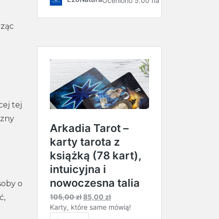
rząc
ej tej
czny
soby o
ć,