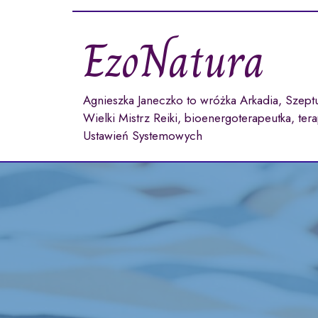
Przejdź
do
EzoNatura
treści
Agnieszka Janeczko to wróżka Arkadia, Szept
Wielki Mistrz Reiki, bioenergoterapeutka, ter
Ustawień Systemowych