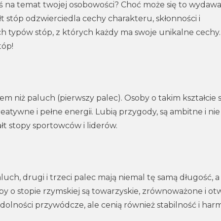
coś na temat twojej osobowości? Choć może się to wydaw
łt stóp odzwierciedla cechy charakteru, skłonności i
h typów stóp, z których każdy ma swoje unikalne cechy.
tóp!
m niż paluch (pierwszy palec). Osoby o takim kształcie 
tywne i pełne energii. Lubią przygody, są ambitne i nie
t stopy sportowców i liderów.
uch, drugi i trzeci palec mają niemal tę samą długość, a
soby o stopie rzymskiej są towarzyskie, zrównoważone i ot
olności przywódcze, ale cenią również stabilność i har