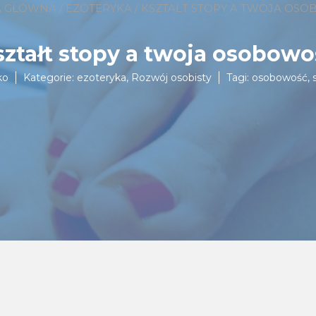
A GŁÓWNA
/
EZOTERYKA
/ KSZTAŁT STOPY A TWOJA OS
ształt stopy a twoja osobowo
ko
Kategorie:
ezoteryka
,
Rozwój osobisty
Tagi:
osobowość
,