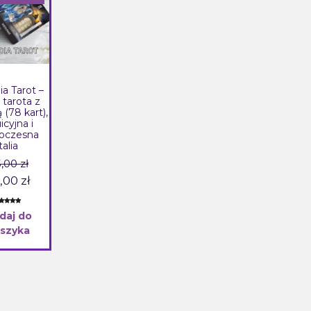
W
PROMOCJI
ia Tarot –
 tarota z
 (78 kart),
icyjna i
oczesna
talia
Pierwotna
5,00
zł
Aktualna
cena
,00
zł
cena
wynosiła:
eniony
wynosi:
105,00 zł.
daj do
00
na 5 na
dstawie
szyka
85,00 zł.
en
ientów