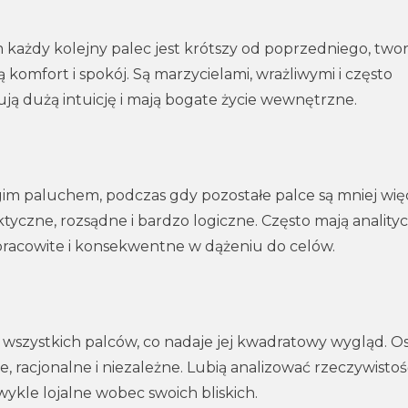
m każdy kolejny palec jest krótszy od poprzedniego, two
ią komfort i spokój. Są marzycielami, wrażliwymi i często
ją dużą intuicję i mają bogate życie wewnętrzne.
im paluchem, podczas gdy pozostałe palce są mniej więc
ktyczne, rozsądne i bardzo logiczne. Często mają anality
 pracowite i konsekwentne w dążeniu do celów.
 wszystkich palców, co nadaje jej kwadratowy wygląd. O
e, racjonalne i niezależne. Lubią analizować rzeczywistoś
ykle lojalne wobec swoich bliskich.