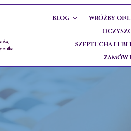
BLOG
WRÓŻBY ONL
OCZYSZC
unka,
SZEPTUCHA LUBL
apeutka
ZAMÓW 