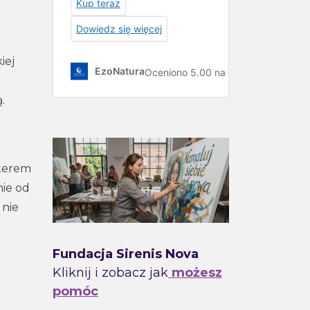
iej
.
kterem
nie od
 nie
Fundacja Sirenis Nova
Kliknij i zobacz jak
możesz
pomóc