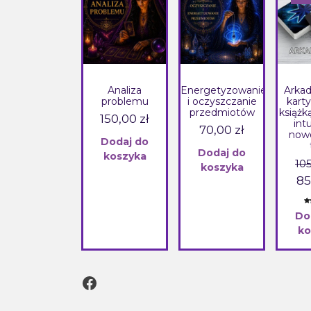
Analiza
Energetyzowanie
Arkad
problemu
i oczyszczanie
karty
przedmiotów
książką
150,00
zł
intu
70,00
zł
now
Dodaj do
Dodaj do
koszyka
10
koszyka
85
Oc
3
Do
5.
po
ko
oc
kl
Facebook