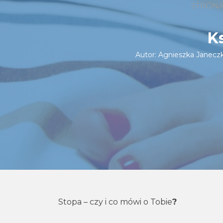
STRON
K
Autor:
Agnieszka Janecz
Stopa – czy i co mówi o Tobie
?