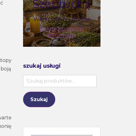
Szeptuchą
ać
Warsztaty w Lublinie
Kliknij po więcej
informacji
stopy
szukaj usługi
 boją
Szukaj:
Szukaj
warte
monię