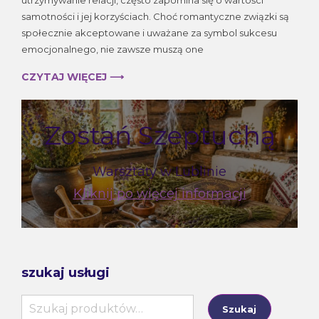
samotności i jej korzyściach. Choć romantyczne związki są
społecznie akceptowane i uważane za symbol sukcesu
emocjonalnego, nie zawsze muszą one
CZYTAJ WIĘCEJ ⟶
Zostań Szeptuchą
Warsztaty w Lublinie
Kliknij po więcej informacji
szukaj usługi
Szukaj:
Szukaj