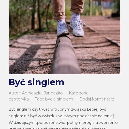
Być singlem
Autor:
Agnieszka Janeczko
Kategorie:
do
ezoteryka
Tagi:
bycie singlem
Dodaj komentarz
Być
Być singlem czy trwać w trudnym związku Lepiej być
single
singlem niż być w związku, w którym godzisz się na mniej…
W dzisiejszym społeczeństwie, pełnym presji na tworzenie i
utrzymywanie relacji, często zapomina się o wartości