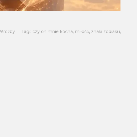
Wróżby
Tagi:
czy on mnie kocha
,
miłość
,
znaki zodiaku
,