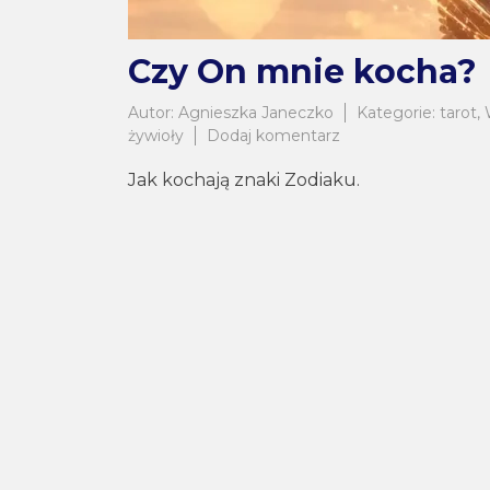
Czy On mnie kocha?
Autor:
Agnieszka Janeczko
Kategorie:
tarot
,
do
żywioły
Dodaj komentarz
Czy
Jak kochają znaki Zodiaku.
On
mnie
kocha?