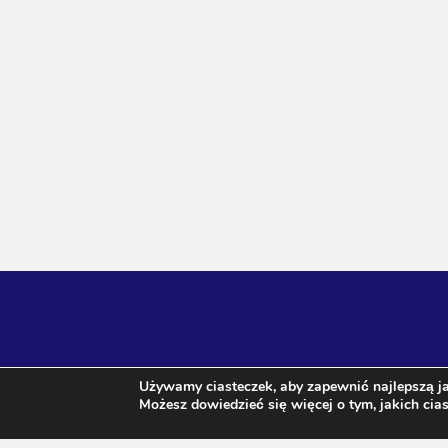
Używamy ciasteczek, aby zapewnić najlepszą ja
Możesz dowiedzieć się więcej o tym, jakich ci
Agnieszka Janeczko / wróżka Arkadia ul. Sz