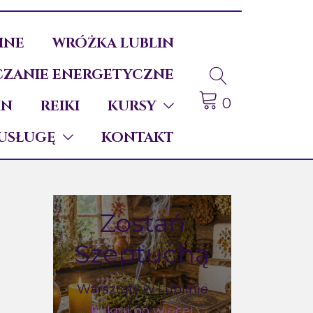
INE
WRÓŻKA LUBLIN
ZANIE ENERGETYCZNE
0
IN
REIKI
KURSY
USŁUGĘ
KONTAKT
Zostań
Szeptuchą
Warsztaty w Lublinie
Kliknij po więcej