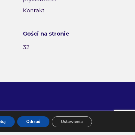
Kontakt
Gości na stronie
32
tuj
Odrzuć
Ustawienia
 Tel. 507-198-481