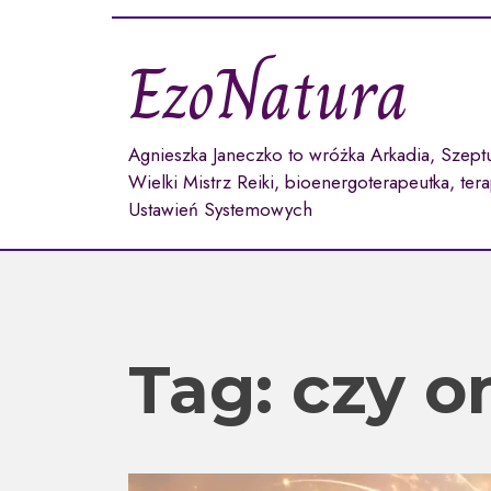
Przejdź
do
EzoNatura
treści
Agnieszka Janeczko to wróżka Arkadia, Szept
Wielki Mistrz Reiki, bioenergoterapeutka, ter
Ustawień Systemowych
Tag:
czy o