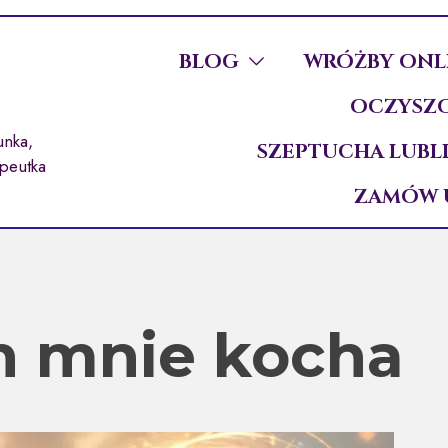
BLOG
WRÓŻBY ONL
OCZYSZC
unka,
SZEPTUCHA LUBL
apeutka
ZAMÓW 
n mnie kocha