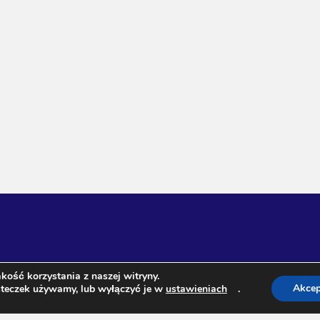
kość korzystania z naszej witryny.
Akcep
asteczek używamy, lub wyłączyć je w
ustawieniach
.
afirowa 3, 20-573 Lublin NIP 713-129-67-20 Regon 431021008