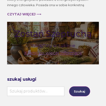
innego człowieka. Posiada ona w sobie konkretną
CZYTAJ WIĘCEJ ⟶
Zostań Szeptuchą
Warsztaty w Lublinie
Kliknij po więcej informacji
szukaj usługi
Szukaj:
Szukaj