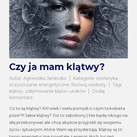
Czy ja mam klątwy?
Autor:
Agnieszka Janeczko
Kategorie:
ezoteryka
,
oczyszczanie energetyczne
,
Rozwój osobisty
Tagi:
klątwy
,
zdejmowanie klątw i uroków
Dodaj
do
komentarz
Czy
Co to są klątwy? XXI wiek i wielu pomyśli o czym ta kobieta
ja
pisze?!!! Jakie klątwy? Toż to zabobony:) Nie będę nikogo na
mam
siłę przekonywać ale chcę abyście przyjrzeli się swojemu
klątwy?
życiu i sytuacjom, które Wam się przydarzają. Klątwy są to
twory energetyczne powstałe z energii złych życzeń