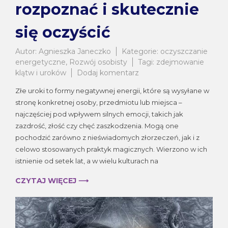
rozpoznać i skutecznie
się oczyścić
Autor:
Agnieszka Janeczko
Kategorie:
oczyszczanie
energetyczne
,
Rozwój osobisty
Tagi:
zdejmowanie
do
klątw i uroków
Dodaj komentarz
Złe
Złe uroki to formy negatywnej energii, które są wysyłane w
uroki
stronę konkretnej osoby, przedmiotu lub miejsca –
–
najczęściej pod wpływem silnych emocji, takich jak
jak
je
zazdrość, złość czy chęć zaszkodzenia. Mogą one
rozpoznać
pochodzić zarówno z nieświadomych złorzeczeń, jak i z
i
celowo stosowanych praktyk magicznych. Wierzono w ich
skutecznie
istnienie od setek lat, a w wielu kulturach na
się
oczyścić
CZYTAJ WIĘCEJ ⟶