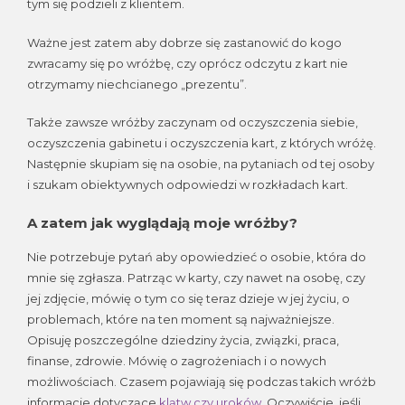
tym się podzieli z klientem.
Ważne jest zatem aby dobrze się zastanowić do kogo
zwracamy się po wróżbę, czy oprócz odczytu z kart nie
otrzymamy niechcianego „prezentu”.
Także zawsze wróżby zaczynam od oczyszczenia siebie,
oczyszczenia gabinetu i oczyszczenia kart, z których wróżę.
Następnie skupiam się na osobie, na pytaniach od tej osoby
i szukam obiektywnych odpowiedzi w rozkładach kart.
A zatem jak wyglądają moje wróżby?
Nie potrzebuje pytań aby opowiedzieć o osobie, która do
mnie się zgłasza. Patrząc w karty, czy nawet na osobę, czy
jej zdjęcie, mówię o tym co się teraz dzieje w jej życiu, o
problemach, które na ten moment są najważniejsze.
Opisuję poszczególne dziedziny życia, związki, praca,
finanse, zdrowie. Mówię o zagrożeniach i o nowych
możliwościach. Czasem pojawiają się podczas takich wróżb
informacje dotyczące
klątw czy uroków
. Oczywiście, jeśli