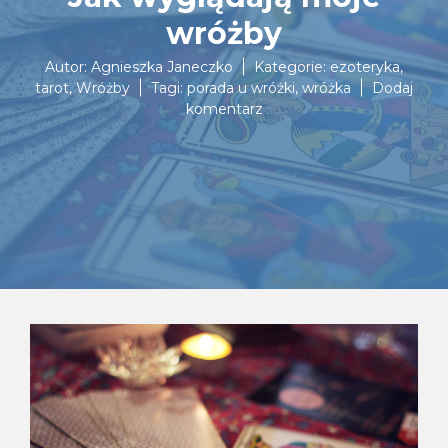
wróżby
Autor:
Agnieszka Janeczko
Kategorie:
ezoteryka
,
tarot
,
Wróżby
Tagi:
porada u wróżki
,
wróżka
Dodaj
do
komentarz
Jak
wyglądają
moje
wróżby