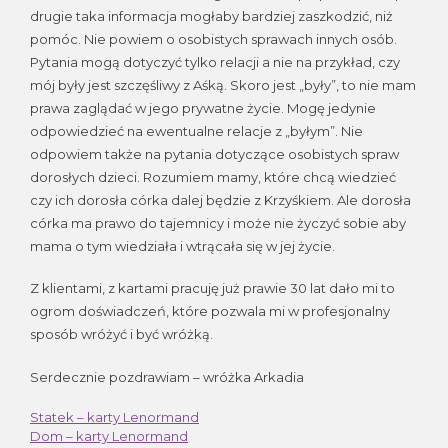
drugie taka informacja mogłaby bardziej zaszkodzić, niż
pomóc. Nie powiem o osobistych sprawach innych osób.
Pytania mogą dotyczyć tylko relacji a nie na przykład, czy
mój były jest szczęśliwy z Aśką. Skoro jest „były”, to nie mam
prawa zaglądać w jego prywatne życie. Mogę jedynie
odpowiedzieć na ewentualne relacje z „byłym”. Nie
odpowiem także na pytania dotyczące osobistych spraw
dorosłych dzieci. Rozumiem mamy, które chcą wiedzieć
czy ich dorosła córka dalej będzie z Krzyśkiem. Ale dorosła
córka ma prawo do tajemnicy i może nie życzyć sobie aby
mama o tym wiedziała i wtrącała się w jej życie.
Z klientami, z kartami pracuję już prawie 30 lat dało mi to
ogrom doświadczeń, które pozwala mi w profesjonalny
sposób wróżyć i być wróżką.
Serdecznie pozdrawiam – wróżka Arkadia
Statek – karty Lenormand
Nawigacja
Dom – karty Lenormand