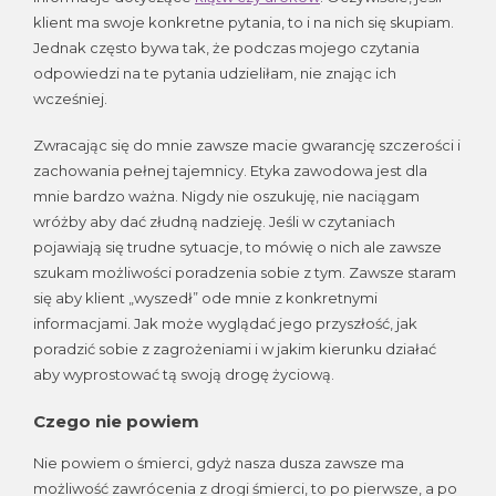
klient ma swoje konkretne pytania, to i na nich się skupiam.
Jednak często bywa tak, że podczas mojego czytania
odpowiedzi na te pytania udzieliłam, nie znając ich
wcześniej.
Zwracając się do mnie zawsze macie gwarancję szczerości i
zachowania pełnej tajemnicy. Etyka zawodowa jest dla
mnie bardzo ważna. Nigdy nie oszukuję, nie naciągam
wróżby aby dać złudną nadzieję. Jeśli w czytaniach
pojawiają się trudne sytuacje, to mówię o nich ale zawsze
szukam możliwości poradzenia sobie z tym. Zawsze staram
się aby klient „wyszedł” ode mnie z konkretnymi
informacjami. Jak może wyglądać jego przyszłość, jak
poradzić sobie z zagrożeniami i w jakim kierunku działać
aby wyprostować tą swoją drogę życiową.
Czego nie powiem
Nie powiem o śmierci, gdyż nasza dusza zawsze ma
możliwość zawrócenia z drogi śmierci, to po pierwsze, a po