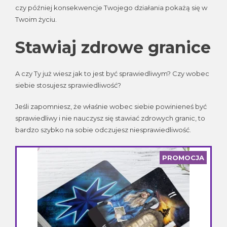
czy później konsekwencje Twojego działania pokażą się w
Twoim życiu.
Stawiaj zdrowe granice
A czy Ty już wiesz jak to jest być sprawiedliwym? Czy wobec
siebie stosujesz sprawiedliwość?
Jeśli zapomniesz, że właśnie wobec siebie powinieneś być
sprawiedliwy i nie nauczysz się stawiać zdrowych granic, to
bardzo szybko na sobie odczujesz niesprawiedliwość.
PROD
PROMOCJA
W
PROM