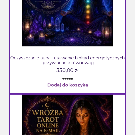
Oczyszczanie aury – usuwanie blokad energetycznych
i przywracanie równowagi
350,00
zł
Oceniony
2
Dodaj do koszyka
5.00
na 5
na
podstawie
ocen
klientów