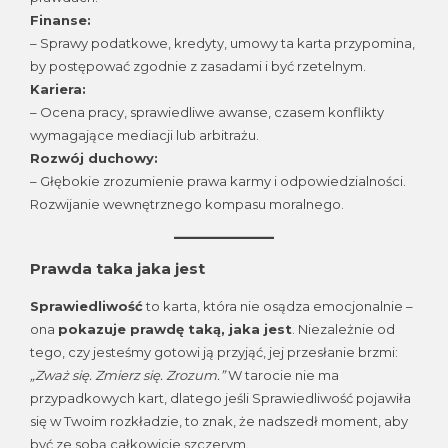
Finanse:
– Sprawy podatkowe, kredyty, umowy ta karta przypomina,
by postępować zgodnie z zasadami i być rzetelnym.
Kariera:
– Ocena pracy, sprawiedliwe awanse, czasem konflikty
wymagające mediacji lub arbitrażu.
Rozwój duchowy:
– Głębokie zrozumienie prawa karmy i odpowiedzialności.
Rozwijanie wewnętrznego kompasu moralnego.
Prawda taka jaka jest
Sprawiedliwość
to karta, która nie osądza emocjonalnie –
ona
pokazuje prawdę taką, jaka jest
. Niezależnie od
tego, czy jesteśmy gotowi ją przyjąć, jej przesłanie brzmi:
„Zważ się. Zmierz się. Zrozum.”
W tarocie nie ma
przypadkowych kart, dlatego jeśli Sprawiedliwość pojawiła
się w Twoim rozkładzie, to znak, że nadszedł moment, aby
być ze sobą całkowicie szczerym.