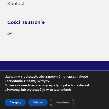
Kontakt
Gości na stronie
34
Używamy ciasteczek, aby zapewnić najlepszą jakość
korzystania z naszej witryny.
Możesz dowiedzieć się więcej o tym, jakich ciasteczek
używamy, lub wyłączyć je w
ustawieniach
.
Agnieszka Janeczko / wróżka Arkadia ul. Szafirowa 3, 20-
Akceptuj
Odrzuć
Ustawienia
573 Lublin NIP 713-129-67-20 Regon 431021008 Tel. 507-198-
481