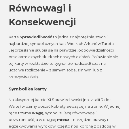
Równowagi i
Konsekwencji
Karta
Sprawiedliwość
to jedna z najpotężniejszych i
najbardziej symbolicznych kart Wielkich Arkanów Tarota.
Jej przesłanie skupia się na prawdzie, odpowiedzialności
oraz karmicznych skutkach naszych działań. Pojawienie się
tej karty w rozkładzie to sygnał, że nadszedł czas na
uczciwe rozliczenie – z samym sobą, z innymi lub z
rzeczywistością.
Symbolika karty
Na klasycznej karcie XI Sprawiedliwości (np. z talii Rider-
Waite) widzimy postać kobiety siedzącej na tronie. W jednej
ręce trzyma
wagę
, symbolizującą równowagę i
bezstronność, a w drugiej
miecz
– narzędzie prawdy i
egzekwowania wyroków. Często nosi koronę z ozdobą w