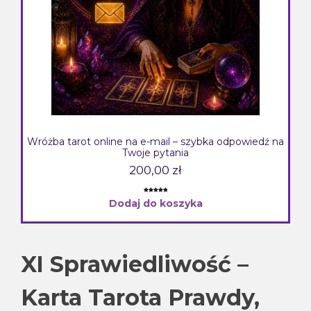
Wróżba tarot online na e-mail – szybka odpowiedź na
Twoje pytania
200,00
zł
Oceniony
1
Dodaj do koszyka
5.00
na 5
na
podstawie
oceny
klienta
XI
Sprawiedliwość –
Karta Tarota Prawdy,