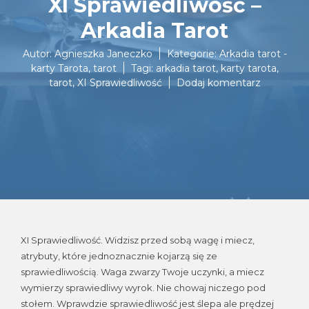
XI Sprawiedliwość –
Arkadia Tarot
Autor:
Agnieszka Janeczko
Kategorie:
Arkadia tarot -
karty Tarota
,
tarot
Tagi:
arkadia tarot
,
karty tarota
,
do
tarot
,
XI Sprawiedliwość
Dodaj komentarz
XI
Sprawiedl
–
Arkadia
Tarot
XI Sprawiedliwość. Widzisz przed sobą wagę i miecz,
atrybuty, które jednoznacznie kojarzą się ze
sprawiedliwością. Waga zwarzy Twoje uczynki, a miecz
wymierzy sprawiedliwy wyrok. Nie chowaj niczego pod
stołem. Wprawdzie sprawiedliwość jest ślepa ale prędzej