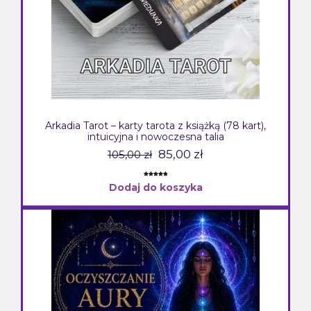
Arkadia Tarot – karty tarota z książką (78 kart),
intuicyjna i nowoczesna talia
Pierwotna
Aktualna
85,00
zł
105,00
zł
cena
cena
Oceniony
3
wynosiła:
wynosi:
Dodaj do koszyka
5.00
na 5
na
105,00 zł.
85,00 zł.
podstawie
ocen
klientów