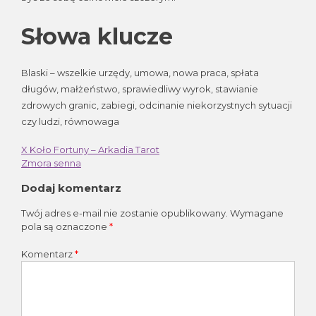
Słowa klucze
Blaski – wszelkie urzędy, umowa, nowa praca, spłata
długów, małżeństwo, sprawiedliwy wyrok, stawianie
zdrowych granic, zabiegi, odcinanie niekorzystnych sytuacji
czy ludzi, równowaga
X Koło Fortuny – Arkadia Tarot
Nawigacja
Zmora senna
wpisu
Dodaj komentarz
Twój adres e-mail nie zostanie opublikowany.
Wymagane
pola są oznaczone
*
Komentarz
*