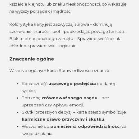
kształcie klejnotu lub znaku nieskończoności, co wskazuje
na wyższy porządek i mądrość.
Kolorystyka karty jest zazwyczaj surowa – dominują
czerwienie, szarości i biel – podkreślając powagę tematu.
Brak tu emocjonalnego zamętu – Sprawiedliwość działa
chłodno, sprawiedliwie i logicznie.
Znaczenie ogólne
W sensie ogólnym karta Sprawiedliwości oznacza:
Konieczność
uczciwego podejścia
do danej
sytuacji.
Potrzebę
zrównoważonego osądu
– bez
uprzedzeń czy wpływu emocji.
Skutki przeszłych decyzji – karta często symbolizuje
karmiczne prawo przyczyny i skutku
.
Wezwanie do
poniesienia odpowiedzialności
za
swoje działania.