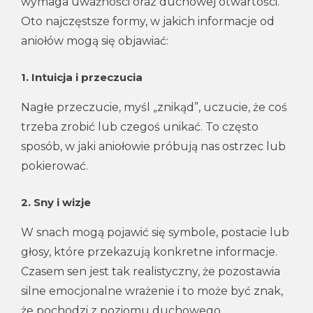
wymaga uważności oraz duchowej otwartości.
Oto najczęstsze formy, w jakich informacje od
aniołów mogą się objawiać:
1.
Intuicja i przeczucia
Nagłe przeczucie, myśl „znikąd”, uczucie, że coś
trzeba zrobić lub czegoś unikać. To często
sposób, w jaki aniołowie próbują nas ostrzec lub
pokierować.
2.
Sny i wizje
W snach mogą pojawić się symbole, postacie lub
głosy, które przekazują konkretne informacje.
Czasem sen jest tak realistyczny, że pozostawia
silne emocjonalne wrażenie i to może być znak,
że pochodzi z poziomu duchowego.