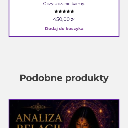
Oczyszczanie karmy.
Oceniono
450,00
zł
5.00
na 5
Dodaj do koszyka
Podobne produkty