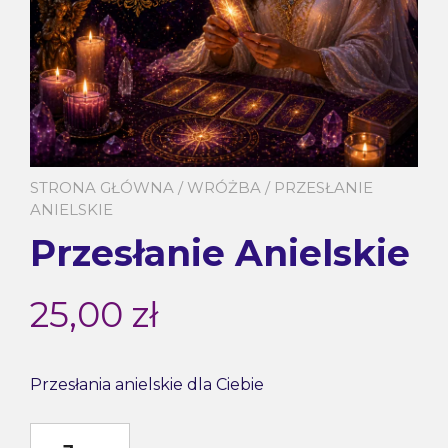
STRONA GŁÓWNA
/
WRÓŻBA
/ PRZESŁANIE
ANIELSKIE
Przesłanie Anielskie
25,00
zł
Przesłania anielskie dla Ciebie
ilość Przesłanie Anielskie